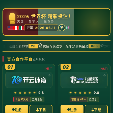
2026 世界杯 精彩投注！
美国 · 加拿大 · 墨西哥
16
2026.06.11
开幕
🏆
⚽
平台 · 注册实名即领
竞猜专属返水 · 冠军预测奖金池
202
28
888
官方合作平台
正规授权
01
02
热门
热门
9.8
9.6
★ ★ ★ ★ ★
★ ★ ★ ★ ★
世界杯赞助
皇马合作
首存返 68%
低流水
注册
下载
注册
下载