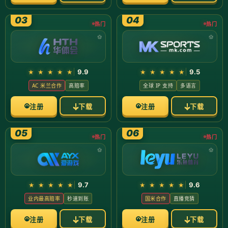
03
04
热门
热门
9.9
9.5
★ ★ ★ ★ ★
★ ★ ★ ★ ★
AC 米兰合作
高赔率
全球 IP 支持
多语言
注册
下载
注册
下载
05
06
热门
热门
9.7
9.6
★ ★ ★ ★ ★
★ ★ ★ ★ ★
业内最高赔率
秒速到账
国米合作
直播竞猜
注册
下载
注册
下载